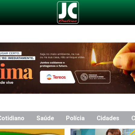
Cotidiano
Saúde
Polícia
Cidades
C