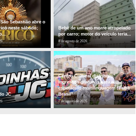
 São Sebastião abre o
ricó neste sábado;
Bebê de um ano morre atropelado
...
por carro; motor do veículo teria...
26
8 de agosto de 2026
Centro Cultural distribuiu
ingressos gratuitos para o
espetáculo multilinguagem “Fubá
do JC
Brasil”
26
7 de agosto de 2026