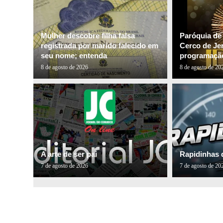
Mulher descobre filha falsa
Paróquia de
registrada por marido falecido em
Cerco de Je
seu nome; entenda
programação
8 de agosto de 2026
8 de agosto de 20
A arte de ser pai
Rapidinhas 
7 de agosto de 2026
7 de agosto de 20