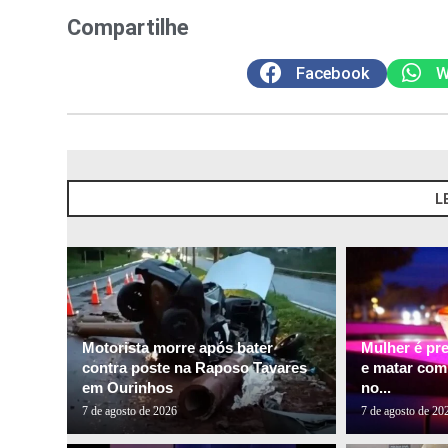
Compartilhe
Facebook
W
L
Motorista morre após bater
Mulher é pr
contra poste na Raposo Tavares
e matar com
em Ourinhos
no...
7 de agosto de 2026
7 de agosto de 20