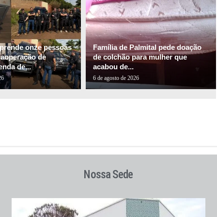
l prende onze pessoas
Família de Palmital pede doação
gaoperação de
de colchão para mulher que
nda de...
acabou de...
26
6 de agosto de 2026
Nossa Sede