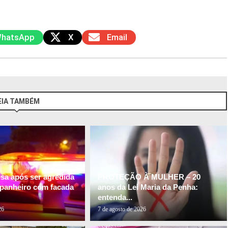
hatsApp
X
Email
EIA TAMBÉM
esa após ser agredida
PROTEÇÃO À MULHER – 20
panheiro com facada
anos da Lei Maria da Penha:
entenda...
26
7 de agosto de 2026