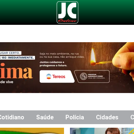
Cotidiano
Saúde
Polícia
Cidades
C