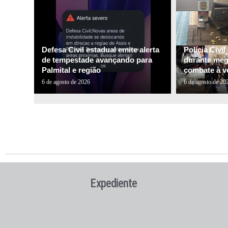
Defesa Civil estadual emite alerta
Polícia Civi
de tempestade avançando para
durante me
Palmital e região
combate à ve
6 de agosto de 2026
6 de agosto de 20
Expediente