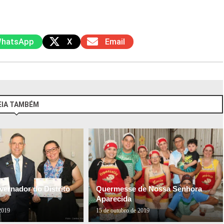
hatsApp
X
Email
EIA TAMBÉM
vernador do Distrito
Quermesse de Nossa Senhora
Aparecida
2019
15 de outubro de 2019