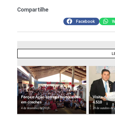
Compartilhe
Facebook
W
L
Força e Ação entrega brinquedos
Visita do Go
em creches
4.510
4 de dezembro de 2019
29 de outubro de 