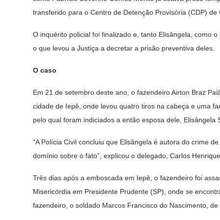
transferido para o Centro de Detenção Provisória (CDP) de 
O inquérito policial foi finalizado e, tanto Elisângela, como 
o que levou a Justiça a decretar a prisão preventiva deles.
O caso
Em 21 de setembro deste ano, o fazendeiro Airton Braz Pai
cidade de Iepê, onde levou quatro tiros na cabeça e uma fac
pelo qual foram indiciados a então esposa dele, Elisângela S
“A Polícia Civil concluiu que Elisângela é autora do crime de
domínio sobre o fato”, explicou o delegado, Carlos Henriq
Três dias após a emboscada em Iepê, o fazendeiro foi assass
Misericórdia em Presidente Prudente (SP), onde se encontra
fazendeiro, o soldado Marcos Francisco do Nascimento, de 3