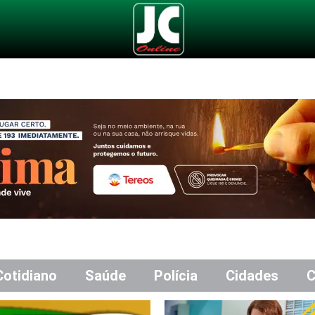
Cotidiano
Saúde
Polícia
Cidades
C