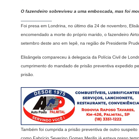
O fazendeiro sobreviveu a uma emboscada, mas foi mor
Foi presa em Londrina, no último dia 24 de novembro, Elisân
encomendado a morte do próprio marido, o fazendeiro Airt
setembro deste ano em Iepê, na região de Presidente Prude
Elisângela compareceu à delegacia da Polícia Civil de L
cumprimento do mandado de prisão preventiva expedido pela
prisão.
Também foi cumprida a prisão preventiva de outro suspeito
como Fabrício Severino Gomes Merilis já estava preso tem