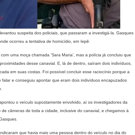
 levantou suspeita dos policiais, que passaram a investigá-la. Gasques
 onde ocorreu a tentativa de homicídio, em Iepê:
, com uma moça chamada ‘Sara Maria’, mas a polícia já concluiu que
proximidades desse canavial. E, lá de dentro, saíram dois indivíduos,
cada em suas costas. Foi possível concluir esse raciocínio porque a
e falar e conseguiu apontar que eram dois indivíduos encapuzados
o.
apontou o veículo supostamente envolvido, aí os investigadores da
de câmeras de toda a cidade, inclusive do canavial, e chegamos à
u Gasques.
indicaram que havia mais uma pessoa dentro do veículo no dia do