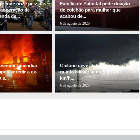
l prende onze pessoas
Família de Palmital pede doação
gaoperação de
de colchão para mulher que
nda de...
acabou de...
26
6 de agosto de 2026
so por incendiar
Ciclone deve se formar nesta
pós agredir a ex-
quinta e levar ventos de 100
e...
km/h...
26
6 de agosto de 2026