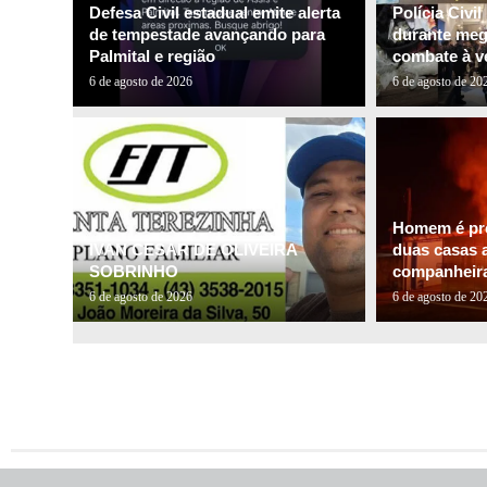
Defesa Civil estadual emite alerta
Polícia Civi
de tempestade avançando para
durante me
Palmital e região
combate à ve
6 de agosto de 2026
6 de agosto de 20
Homem é pre
IVAN CESAR DE OLIVEIRA
duas casas a
SOBRINHO
companheira 
6 de agosto de 2026
6 de agosto de 20