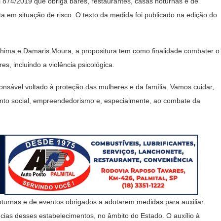
i 874/2019 que obriga bares, restaurantes, casas noturnas e de
a em situação de risco. O texto da medida foi publicado na edição do
hima e Damaris Moura, a propositura tem como finalidade combater o
es, incluindo a violência psicológica.
nsável voltado à proteção das mulheres e da família. Vamos cuidar,
mento social, empreendedorismo e, especialmente, ao combate da
noturnas e de eventos obrigados a adotarem medidas para auxiliar
ias desses estabelecimentos, no âmbito do Estado. O auxílio à