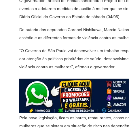
O governador Tarcísio de Freitas sancionou o Projeto de Le
eventos a adotarem medidas de auxílio à mulher que se sint
Diário Oficial do Governo do Estado de sábado (04/05).
De autoria dos deputados Coronel Nishikawa, Marcio Nakas
assédio e as diferentes formas de violência contra as mulher
“O Governo de São Paulo vai desenvolver um trabalho respo
dar atenção às políticas prioritárias de saúde, desenvolvi
violência contra as mulheres”, afirmou o governador.
Pela nova legislação, ficam os bares, restaurantes, casas 
mulheres que se sintam em situação de risco nas dependênc