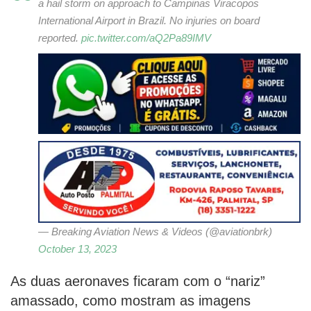
a hail storm on approach to Campinas Viracopos
International Airport in Brazil. No injuries on board
reported.
pic.twitter.com/aQ2Pa89IMV
— Breaking Aviation News & Videos (@aviationbrk)
October 13, 2023
As duas aeronaves ficaram com o “nariz”
amassado, como mostram as imagens