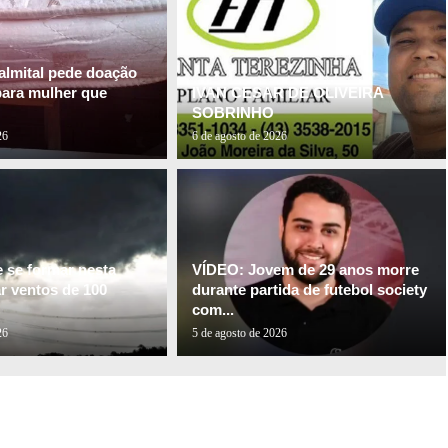
almital pede doação
para mulher que
IVAN CESAR DE OLIVEIRA
SOBRINHO
26
6 de agosto de 2026
e se formar nesta
VÍDEO: Jovem de 29 anos morre
ar ventos de 100
durante partida de futebol society
com...
26
5 de agosto de 2026