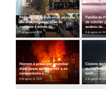
Polícia Civil prende onze pessoas
Família de P
durante megaoperação de
de colchão 
combate à venda de...
acabou de...
6 de agosto de 2026
6 de agosto de 20
Homem é preso por incendiar
Ciclone dev
duas casas após agredir a ex-
quinta e lev
companheira e...
km/h...
6 de agosto de 2026
6 de agosto de 20