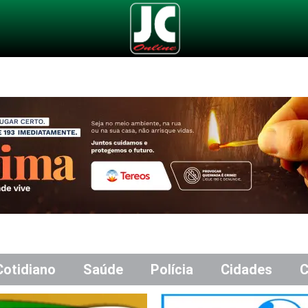
Cotidiano
Saúde
Polícia
Cidades
C