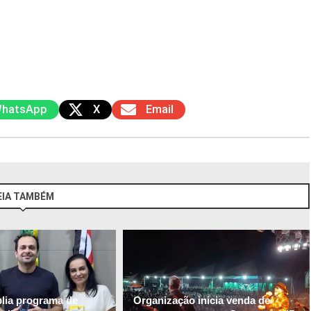
hatsApp
X
Email
EIA TAMBÉM
plia programa de
Organização inicia venda de