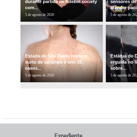
durante partida de futebol society
sensores de 
com...
atender paci
5 de agosto de 2026
5 de agosto de 20
Estado de São Paulo registra
Estátua do 
surto de sarampo e tem 16
erguida no l
casos...
sobre...
5 de agosto de 2026
5 de agosto de 20
Expediente