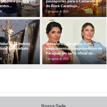
glicose e passa a
passaportes para o Camarote VIP
entes...
do Rock Caramujo...
26
5 de agosto de 2026
Diabo de 11 metros
Vereadoras são pegas com
itoral gera debate
medicamentos emagrecedores do
Paraguai em carro oficial da...
26
5 de agosto de 2026
Nossa Sede