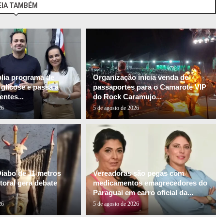
EIA TAMBÉM
plia programa de
Organização inicia venda de
glicose e passa a
passaportes para o Camarote VIP
entes...
do Rock Caramujo...
26
5 de agosto de 2026
Diabo de 11 metros
Vereadoras são pegas com
itoral gera debate
medicamentos emagrecedores do
Paraguai em carro oficial da...
26
5 de agosto de 2026