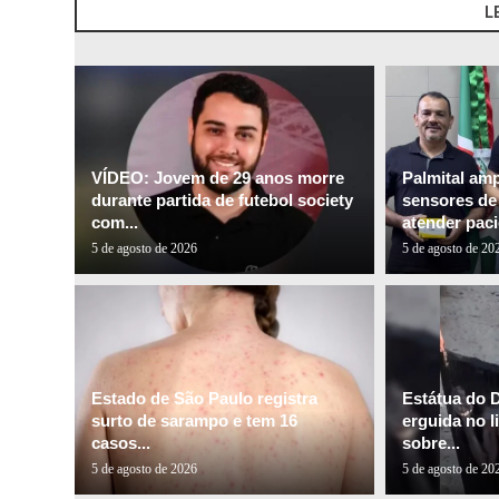
L
VÍDEO: Jovem de 29 anos morre
Palmital am
durante partida de futebol society
sensores de 
com...
atender paci
5 de agosto de 2026
5 de agosto de 20
Estado de São Paulo registra
Estátua do 
surto de sarampo e tem 16
erguida no l
casos...
sobre...
5 de agosto de 2026
5 de agosto de 20