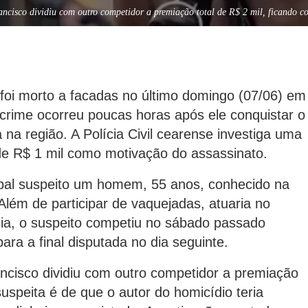
ancisco dividiu com outro competidor a premiação total de R$ 2 mil, ficando 
foi morto a facadas no último domingo (07/06) em
crime ocorreu poucas horas após ele conquistar o
na região. A Polícia Civil cearense investiga uma
de R$ 1 mil como motivação do assassinato.
cipal suspeito um homem, 55 anos, conhecido na
Além de participar de vaquejadas, atuaria no
cia, o suspeito competiu no sábado passado
ara a final disputada no dia seguinte.
ncisco dividiu com outro competidor a premiação
suspeita é de que o autor do homicídio teria