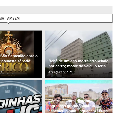
EIA TAMBÉM
 São Sebastião abre o
ricó neste sábado;
Bebê de um ano morre atropelado
...
por carro; motor do veículo teria...
26
8 de agosto de 2026
Centro Cultural distribuiu
ingressos gratuitos para o
espetáculo multilinguagem “Fubá