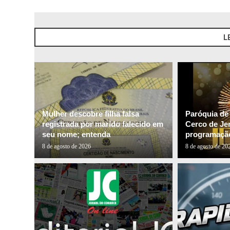
L
Mulher descobre filha falsa
Paróquia de
registrada por marido falecido em
Cerco de Je
seu nome; entenda
programação
8 de agosto de 2026
8 de agosto de 20