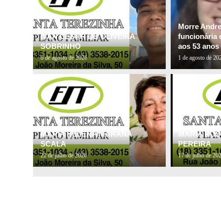
Morre Andre
IVAN CESAR DE OLIVEIRA
funcionária 
SOBRINHO
aos 53 anos
6 de agosto de 2026
1 de agosto de 20
MARIA HELENA MARANA
MARIA ROS
SCALA
PEREIRA
22 de julho de 2026
17 de julho de 20