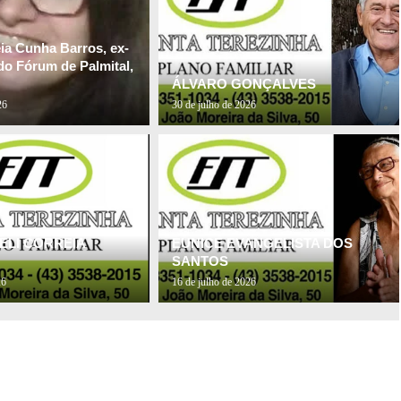
ia Cunha Barros, ex-
do Fórum de Palmital,
ÁLVARO GONÇALVES
26
30 de julho de 2026
ELI CORREIA
EUNICE EVANGELISTA DOS
SANTOS
26
16 de julho de 2026