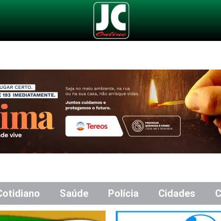
Cotidiano
Saúde
Polícia
Cidades
C