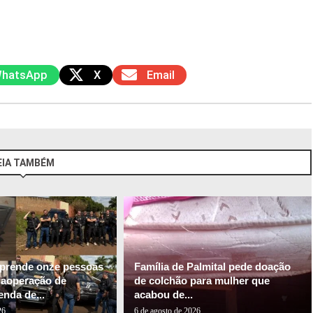
hatsApp
X
Email
EIA TAMBÉM
l prende onze pessoas
Família de Palmital pede doação
gaoperação de
de colchão para mulher que
nda de...
acabou de...
26
6 de agosto de 2026