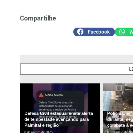
Compartilhe
Facebook
W
L
Defesa Civil estadual emite alerta
Polícia Civi
de tempestade avançando para
durante me
Palmital e região
combate à ve
6 de agosto de 2026
6 de agosto de 20