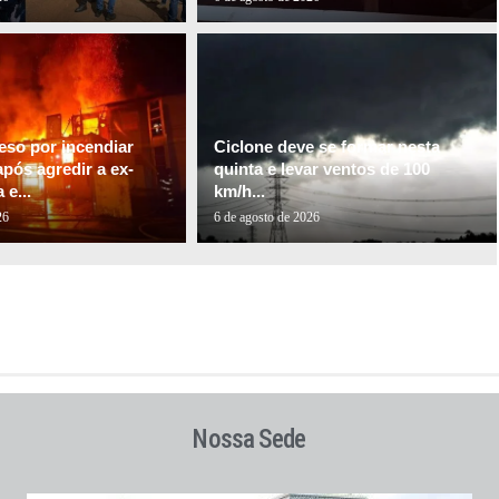
so por incendiar
Ciclone deve se formar nesta
pós agredir a ex-
quinta e levar ventos de 100
e...
km/h...
26
6 de agosto de 2026
Nossa Sede