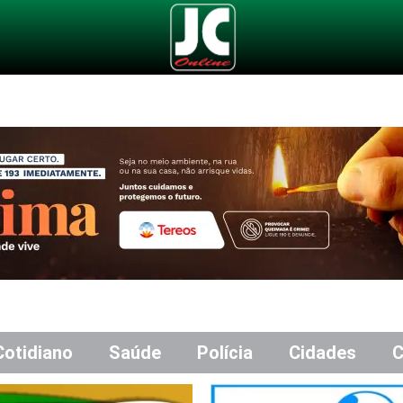
Cotidiano
Saúde
Polícia
Cidades
C