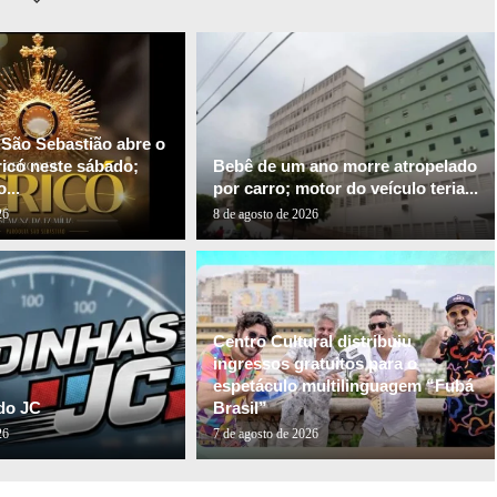
 São Sebastião abre o
ricó neste sábado;
Bebê de um ano morre atropelado
...
por carro; motor do veículo teria...
26
8 de agosto de 2026
Centro Cultural distribuiu
ingressos gratuitos para o
espetáculo multilinguagem “Fubá
do JC
Brasil”
26
7 de agosto de 2026