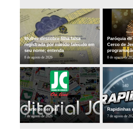
Mulher descobre filha falsa
Paróquia de
registrada por marido falecido em
Cerco de Je
seu nome; entenda
programação
8 de agosto de 2026
8 de agosto de 20
A arte de ser pai
Rapidinhas 
7 de agosto de 2026
7 de agosto de 20