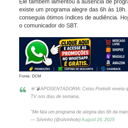
Ele também lamentou a ausência de progr
existe um programa alegre das 6h às 18h. 
conseguia ótimos índices de audiência. Ho
o comunicador do SBT.
Fonte: DCM
🚨💣 APOSENTADORIA: Celso Portiolli revela que
TV nos dias de semana.
"Me fala um programa de alegria das 6h da man
— Silvinho (@silvinhotv)
August 26, 2025