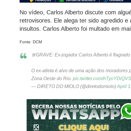
No vídeo, Carlos Alberto discute com algu
retrovisores. Ele alega ter sido agredido 
insultos. Carlos Alberto foi multado em mai
Fonte: DCM
🚨GRAVE: Ex-jogador Carlos Alberto é flagrado 
O ex-atleta é alvo de uma ação dos moradores p
Zona Oeste do Rio.
pic.twitter.com/hTyoYDiQV
— DIRETO DO MIOLO (@diretodomiolo)
April 