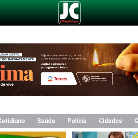
Cotidiano
Saúde
Polícia
Cidades
C