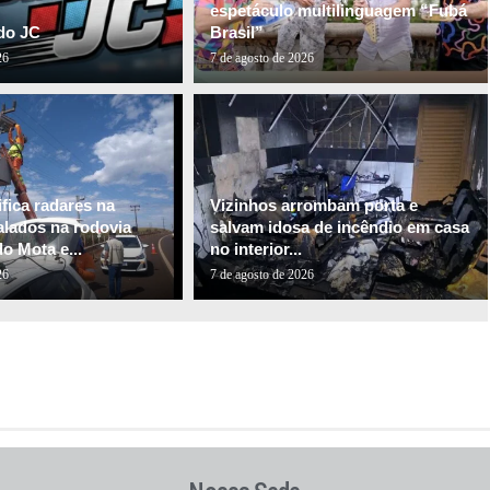
espetáculo multilinguagem “Fubá
do JC
Brasil”
26
7 de agosto de 2026
fica radares na
Vizinhos arrombam porta e
alados na rodovia
salvam idosa de incêndio em casa
o Mota e...
no interior...
26
7 de agosto de 2026