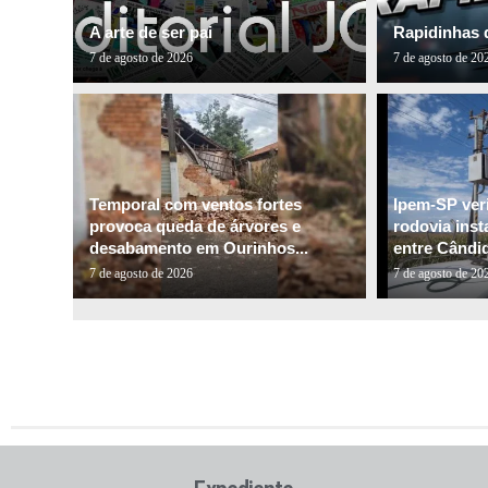
A arte de ser pai
Rapidinhas 
7 de agosto de 2026
7 de agosto de 20
Temporal com ventos fortes
Ipem-SP veri
provoca queda de árvores e
rodovia inst
desabamento em Ourinhos...
entre Cândid
7 de agosto de 2026
7 de agosto de 20