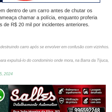
ém dentro de um carro antes de chutar os
e ameaça chamar a polícia, enquanto proferia
s de R$ 20 mil por incidentes anteriores.
destruindo carro após se envolver em confusão com vizinhos.
ara expulsá-lo do condominio onde mora, na Barra da Tijuca,
S
15, 2024