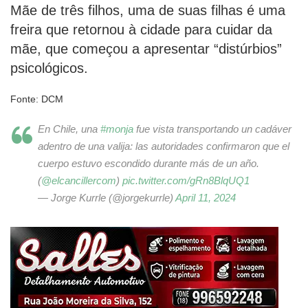
Mãe de três filhos, uma de suas filhas é uma
freira que retornou à cidade para cuidar da
mãe, que começou a apresentar “distúrbios”
psicológicos.
Fonte: DCM
En Chile, una
#monja
fue vista transportando un cadáver
adentro de una valija: las autoridades confirmaron que el
cuerpo estuvo escondido durante más de un año.
(
@elcancillercom
)
pic.twitter.com/gRn8BlqUQ1
— Jorge Kurrle (@jorgekurrle)
April 11, 2024