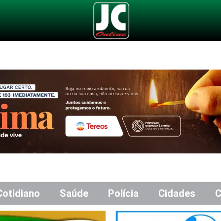
Cotidiano
Saúde
Polícia
Cidades
C