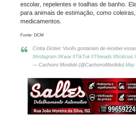
escolar, repelentes e toalhas de banho. 
para animais de estimação, como coleiras,
medicamentos.
Fonte: DCM
Cintia Dicker: Vocês gostariam de receber essas
#Instagram
#Kwai
#TikTok
#Threads
#Noticias
— Cachorro Mordido (@CachorroMordido)
May 