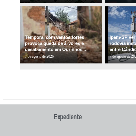
Temporal com ventos fortes
Ipem-SP veri
provoca queda de árvores e
rodovia inst
desabamento em Ourinhos...
entre Cândid
7 de agosto de 2026
7 de agosto de 20
Expediente