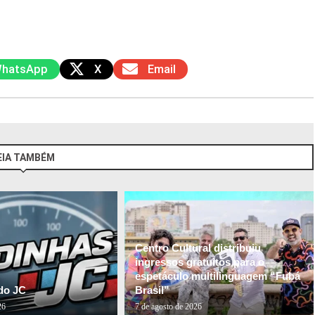
hatsApp
X
Email
EIA TAMBÉM
Centro Cultural distribuiu
ingressos gratuitos para o
espetáculo multilinguagem “Fubá
do JC
Brasil”
26
7 de agosto de 2026