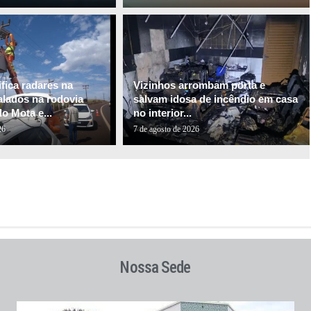
fica radares na
Vizinhos arrombam porta e
alados na rodovia
salvam idosa de incêndio em casa
o Mota e...
no interior...
26
7 de agosto de 2026
Nossa Sede