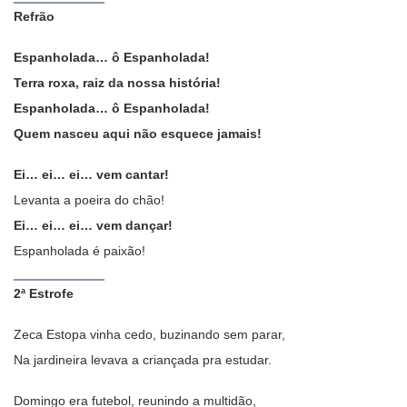
Refrão
Espanholada… ô Espanholada!
Terra roxa, raiz da nossa história!
Espanholada… ô Espanholada!
Quem nasceu aqui não esquece jamais!
Ei… ei… ei… vem cantar!
Levanta a poeira do chão!
Ei… ei… ei… vem dançar!
Espanholada é paixão!
2ª Estrofe
Zeca Estopa vinha cedo, buzinando sem parar,
Na jardineira levava a criançada pra estudar.
Domingo era futebol, reunindo a multidão,