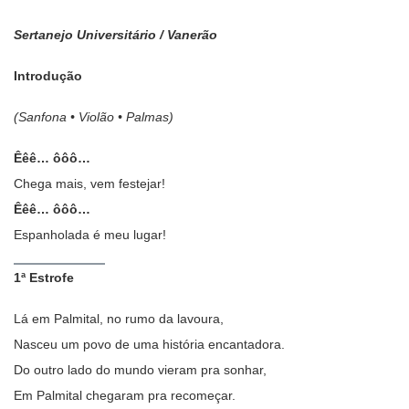
Sertanejo Universitário / Vanerão
Introdução
(Sanfona • Violão • Palmas)
Êêê… ôôô…
Chega mais, vem festejar!
Êêê… ôôô…
Espanholada é meu lugar!
1ª Estrofe
Lá em Palmital, no rumo da lavoura,
Nasceu um povo de uma história encantadora.
Do outro lado do mundo vieram pra sonhar,
Em Palmital chegaram pra recomeçar.