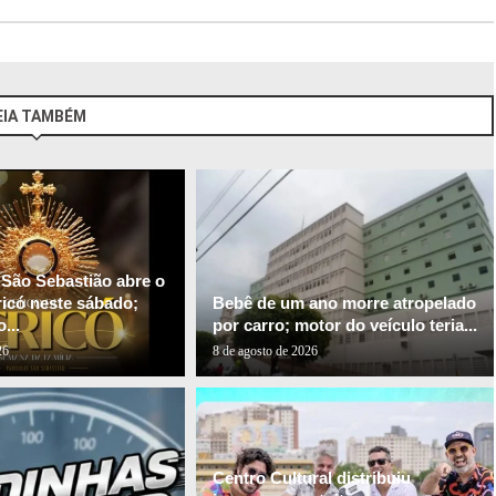
EIA TAMBÉM
 São Sebastião abre o
ricó neste sábado;
Bebê de um ano morre atropelado
...
por carro; motor do veículo teria...
26
8 de agosto de 2026
Centro Cultural distribuiu