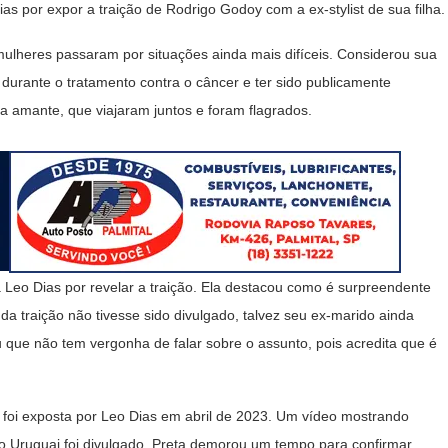
as por expor a traição de Rodrigo Godoy com a ex-stylist de sua filha.
ulheres passaram por situações ainda mais difíceis. Considerou sua
a durante o tratamento contra o câncer e ter sido publicamente
a amante, que viajaram juntos e foram flagrados.
eo Dias por revelar a traição. Ela destacou como é surpreendente
a traição não tivesse sido divulgado, talvez seu ex-marido ainda
u que não tem vergonha de falar sobre o assunto, pois acredita que é
que foi exposta por Leo Dias em abril de 2023. Um vídeo mostrando
o Uruguai foi divulgado. Preta demorou um tempo para confirmar