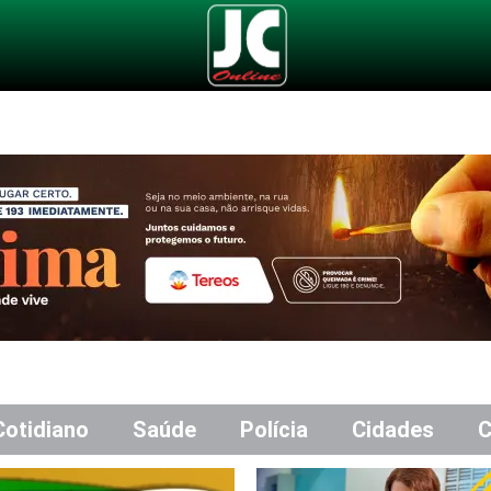
Cotidiano
Saúde
Polícia
Cidades
C