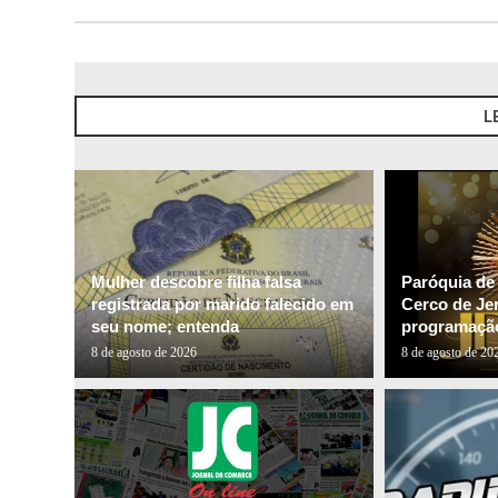
L
Mulher descobre filha falsa
Paróquia de
registrada por marido falecido em
Cerco de Je
seu nome; entenda
programação
8 de agosto de 2026
8 de agosto de 20