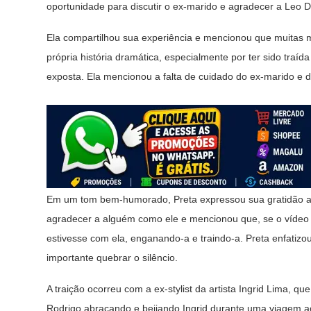
oportunidade para discutir o ex-marido e agradecer a Leo Di
Ela compartilhou sua experiência e mencionou que muitas m
própria história dramática, especialmente por ter sido traíd
exposta. Ela mencionou a falta de cuidado do ex-marido e d
Em um tom bem-humorado, Preta expressou sua gratidão a L
agradecer a alguém como ele e mencionou que, se o vídeo d
estivesse com ela, enganando-a e traindo-a. Preta enfatizo
importante quebrar o silêncio.
A traição ocorreu com a ex-stylist da artista Ingrid Lima, 
Rodrigo abraçando e beijando Ingrid durante uma viagem a