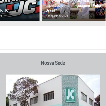
ingressos gratuitos para o
espetáculo multilinguagem “Fubá
do JC
Brasil”
26
7 de agosto de 2026
Nossa Sede