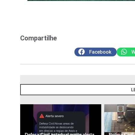
Compartilhe
Facebook
W
L
Defesa Civil estadual emite alerta
Polícia Civi