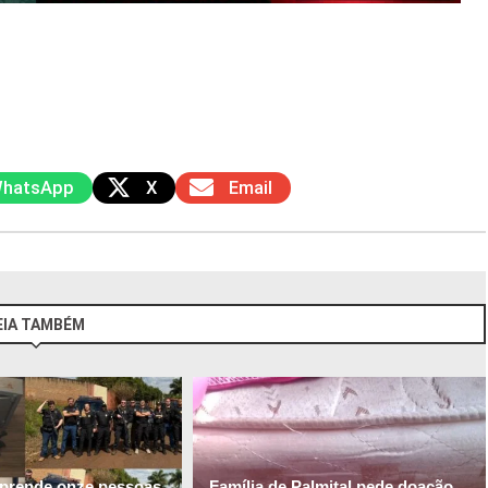
hatsApp
X
Email
EIA TAMBÉM
l prende onze pessoas
Família de Palmital pede doação