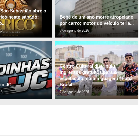
 São Sebastião abre o
ricó neste sábado;
Bebê de um ano morre atropelado
...
por carro; motor do veículo teria...
26
8 de agosto de 2026
Centro Cultural distribuiu
ingressos gratuitos para o
espetáculo multilinguagem “Fubá
do JC
Brasil”
26
7 de agosto de 2026