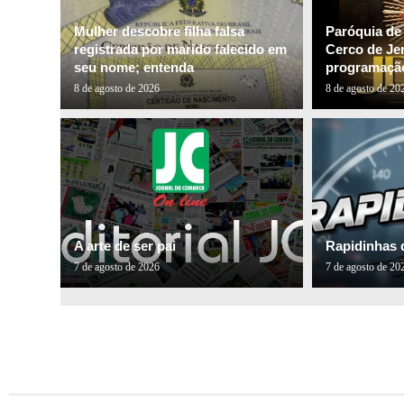
Mulher descobre filha falsa
Paróquia de
registrada por marido falecido em
Cerco de Je
seu nome; entenda
programação
8 de agosto de 2026
8 de agosto de 20
A arte de ser pai
Rapidinhas 
7 de agosto de 2026
7 de agosto de 20