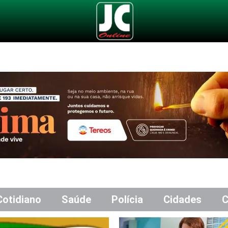
Cotidiano
Saúde
Polícia
Cidades
C