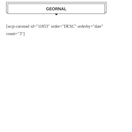
GEORNAL
[wcp-carousel id="11853" order="DESC" orderby="date"
count="3"]