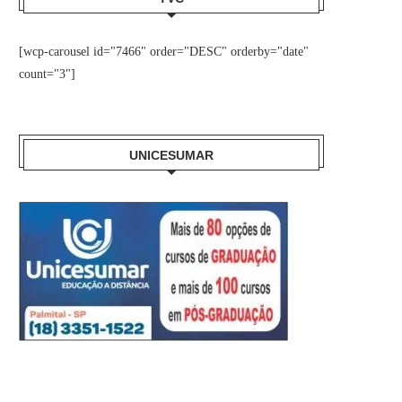
[wcp-carousel id="7466" order="DESC" orderby="date"
count="3"]
UNICESUMAR