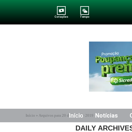
Cotações
Tempo
Início
Notícias
Início
»
Arquivos para 20 de maio de 2019
DAILY ARCHIVE