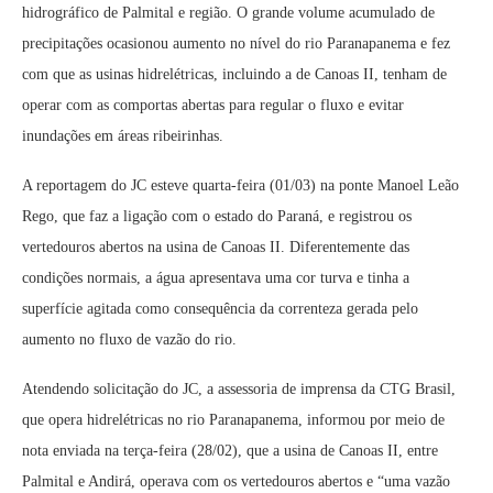
hidrográfico de Palmital e região. O grande volume acumulado de
precipitações ocasionou aumento no nível do rio Paranapanema e fez
com que as usinas hidrelétricas, incluindo a de Canoas II, tenham de
operar com as comportas abertas para regular o fluxo e evitar
inundações em áreas ribeirinhas.
A reportagem do JC esteve quarta-feira (01/03) na ponte Manoel Leão
Rego, que faz a ligação com o estado do Paraná, e registrou os
vertedouros abertos na usina de Canoas II. Diferentemente das
condições normais, a água apresentava uma cor turva e tinha a
superfície agitada como consequência da correnteza gerada pelo
aumento no fluxo de vazão do rio.
Atendendo solicitação do JC, a assessoria de imprensa da CTG Brasil,
que opera hidrelétricas no rio Paranapanema, informou por meio de
nota enviada na terça-feira (28/02), que a usina de Canoas II, entre
Palmital e Andirá, operava com os vertedouros abertos e “uma vazão