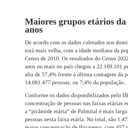
Maiores grupos etários da
anos
De acordo com os dados coletados nos domicí
está mais velha, com a idade mediana da p
Censo de 2010. Os resultados do Censo 202
anos ou mais no país chegou a 22.169.101 p
alta de 57,4% frente à última contagem da p
14.081.477 pessoas, ou 7,4% da população.
Conforme os dados disponibilizados pelo I
concentração de pessoas nas faixas etárias 
a “pirâmide etária” de Palmital é mais larg
pessoas nesta faixa etária. No total, são 1.
maior concentração de Ibirarema, com 457 re