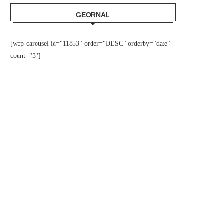
GEORNAL
[wcp-carousel id="11853" order="DESC" orderby="date"
count="3"]