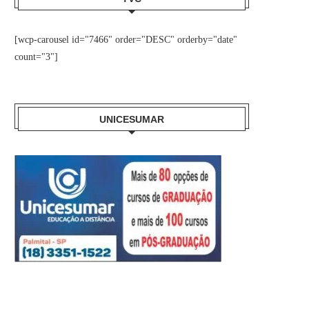
[wcp-carousel id="7466" order="DESC" orderby="date"
count="3"]
UNICESUMAR