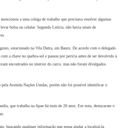
e mencionou a uma colega de trabalho que precisava resolver algumas
levar bolsa ou celular. Segundo Letícia, não havia sinais de
es.
e agosto, estacionado na Vila Dutra, em Bauru. De acordo com o delegado
 com a chave no quebra-sol e passou por perícia antes de ser devolvido à
 foram encontrados no interior do carro, mas não foram divulgados
 pela Avenida Nações Unidas, porém não foi possível identificar o
udia, que trabalha na Apae há mais de 20 anos. Em nota, destacaram o
as.
ais, buscando qualquer informação que possa ajudar a localizá-la.