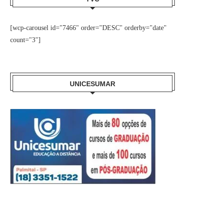
[wcp-carousel id="7466" order="DESC" orderby="date"
count="3"]
UNICESUMAR