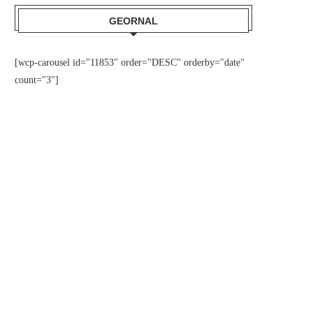
GEORNAL
[wcp-carousel id="11853" order="DESC" orderby="date"
count="3"]