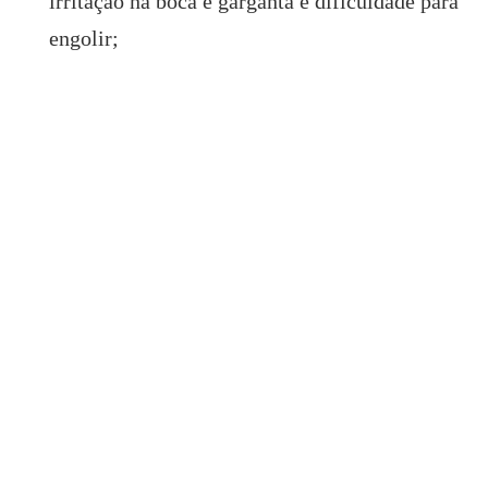
irritação na boca e garganta e dificuldade para
engolir;