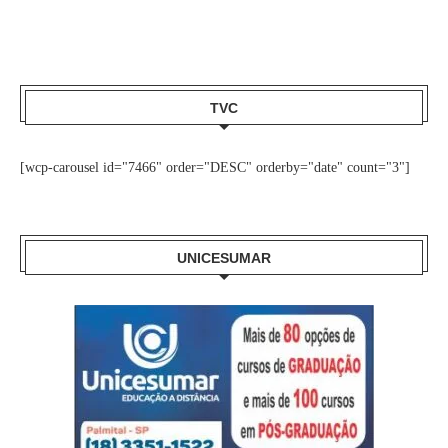
TVC
[wcp-carousel id="7466" order="DESC" orderby="date" count="3"]
UNICESUMAR