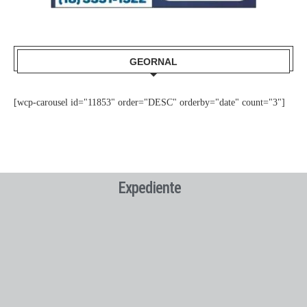
GEORNAL
[wcp-carousel id="11853" order="DESC" orderby="date" count="3"]
Expediente