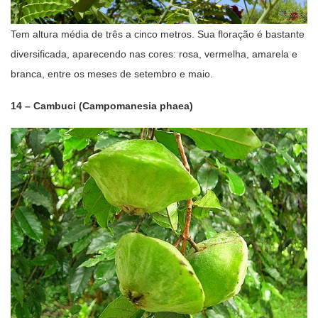
Tem altura média de três a cinco metros. Sua floração é bastante
diversificada, aparecendo nas cores: rosa, vermelha, amarela e
branca, entre os meses de setembro e maio.
14 – Cambuci (Campomanesia phaea)