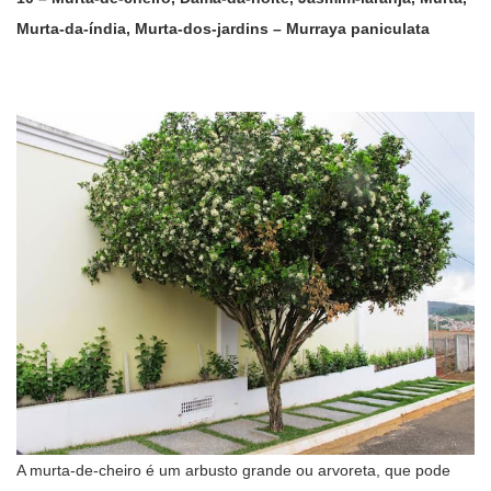
Murta-da-índia, Murta-dos-jardins – Murraya paniculata
A murta-de-cheiro é um arbusto grande ou arvoreta, que pode