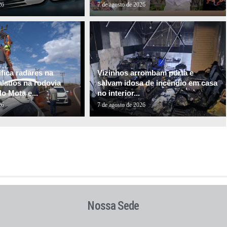
26
7 de agosto de 2026
fica radares na
Vizinhos arrombam porta e
alados na rodovia
salvam idosa de incêndio em casa
o Mota e...
no interior...
26
7 de agosto de 2026
Nossa Sede