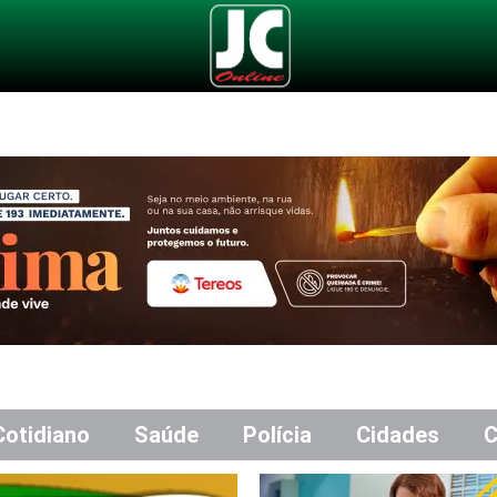
Cotidiano
Saúde
Polícia
Cidades
C