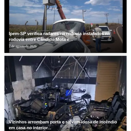
Ipem-SP verifica radares na rodovia instalados na
rodovia entre Cândido Mota e...
7 de agosto de 2026
Vizinhos arrombam porta e salvam idosa de incêndio
em casa no interior...