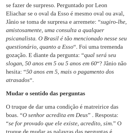
se fazer de surpreso. Perguntado por Leon
Eliachar se o oval da Esso é mesmo oval ou aval,
Jânio se toma de surpresa e arremete: “
sugiro-lhe,
amistosamente, uma consulta a qualquer
psicanalista. O Brasil é tão mencionado nesse seu
questionário, quanto a Esso
“. Foi uma tremenda
gozação. E diante da pergunta: “
qual será seu
slogan, 50 anos em 5 ou 5 anos em 60
“? Jânio não
hesita: “
50 anos em 5, mais o pagamento dos
atrasados
“.
Mudar o sentido das perguntas
O truque de dar uma condição é matreirice das
boas. “
O senhor acredita em Deus
” . Resposta:
“
se for provado que ele existe, acredito, sim
.” O
truque de mudar as palavras das perguntas é