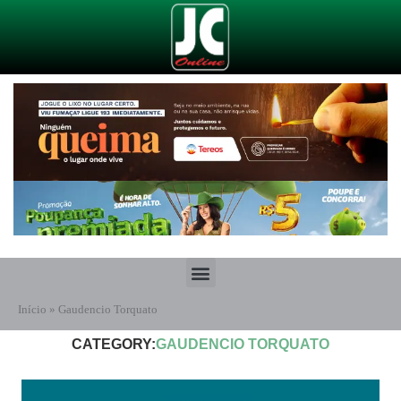
Início
»
Gaudencio Torquato
CATEGORY:
GAUDENCIO TORQUATO