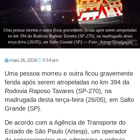
Uma pessoa morreu e outra ficou gravemente ferida após serem atropeladas
no km 394 da Rodovia Raposo Tavares (SP-270), na madrugada desta
terça-feira (26/05), em Salto Grande (SP) — Foto: Artesp/Divulgação
maio 26, 2026
9:34 am
Uma pessoa morreu e outra ficou gravemente
ferida após serem atropeladas no km 394 da
Rodovia Raposo Tavares (SP-270), na
madrugada desta terça-feira (26/05), em Salto
Grande (SP).
De acordo com a Agência de Transporte do
Estado de São Paulo (Artesp), um operador
da concessionária que administra a rodovia