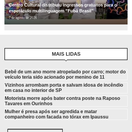
Centro Cultural distribuiu ingressos gratuitos para o
espetáculo multilinguagem “Fubá Brasil”
7 de agosto de 2026
MAIS LIDAS
Bebê de um ano morre atropelado por carro; motor do
veículo teria sido acionado por menino de 11
Vizinhos arrombam porta e salvam idosa de incêndio
em casa no interior de SP
Motorista morre após bater contra poste na Raposo
Tavares em Ourinhos
Mulher é presa após ser agredida e matar
companheiro com facada no tórax em Ipaussu