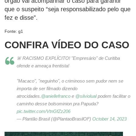
órgão vai acompanhar o caso para garantir
que o suspeito “seja responsabilizado pelo que
fez e disse”.
Fonte: g1
CONFIRA VÍDEO DO CASO
🚨 RACISMO EXPLÍCITO! "Empresário" de Curitiba
ofende e ameaça frentista!
"Macaco", "neguinho", o criminoso sem pudor nem se
importa de ser filmado dizendo
atrocidades.
@aniellefranco
e
@silviolual
podem facilitar o
caminho desse bolsominion pra Papuda?
pic.twitter.com/VtnGfZz206
— Plantão Brasil (@PlantaoBrasilOF)
October 14, 2023