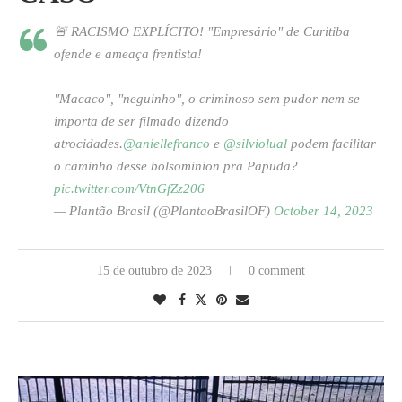
🚨 RACISMO EXPLÍCITO! "Empresário" de Curitiba
ofende e ameaça frentista!
"Macaco", "neguinho", o criminoso sem pudor nem se
importa de ser filmado dizendo
atrocidades.
@aniellefranco
e
@silviolual
podem facilitar
o caminho desse bolsominion pra Papuda?
pic.twitter.com/VtnGfZz206
— Plantão Brasil (@PlantaoBrasilOF)
October 14, 2023
15 de outubro de 2023
0 comment