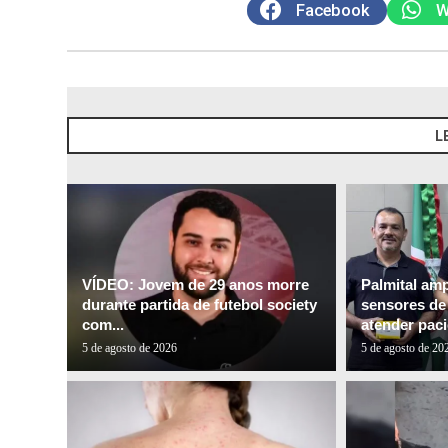
Facebook
W
L
VÍDEO: Jovem de 29 anos morre
Palmital am
durante partida de futebol society
sensores de 
com...
atender paci
5 de agosto de 2026
5 de agosto de 20