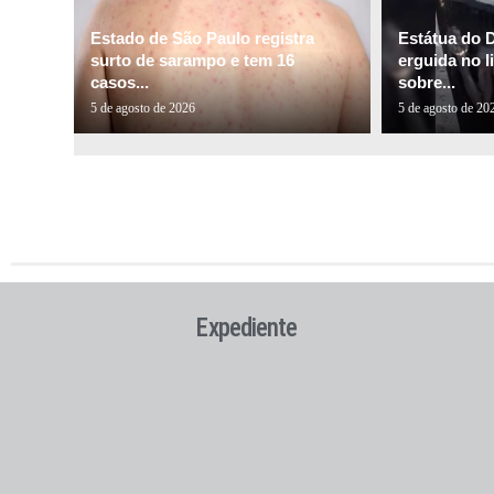
Estado de São Paulo registra
Estátua do 
surto de sarampo e tem 16
erguida no l
casos...
sobre...
5 de agosto de 2026
5 de agosto de 20
Expediente