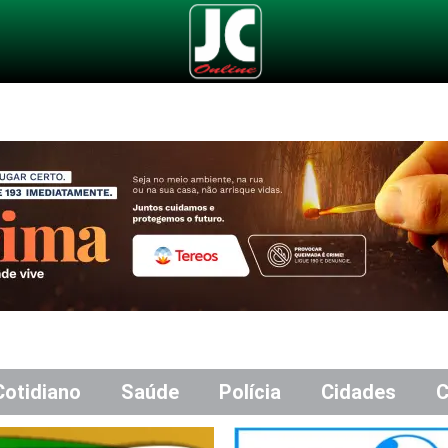
Cotidiano
Saúde
Polícia
Cidades
C