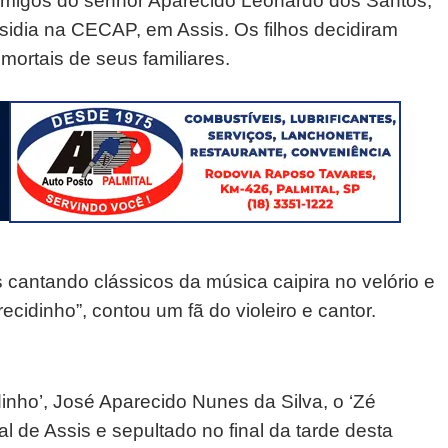
 amigos do senhor Aparecido Leonardo dos Santos,
esidia na CECAP, em Assis. Os filhos decidiram
mortais de seus familiares.
s cantando clássicos da música caipira no velório e
idinho”, contou um fã do violeiro e cantor.
inho’, José Aparecido Nunes da Silva, o ‘Zé
l de Assis e sepultado no final da tarde desta