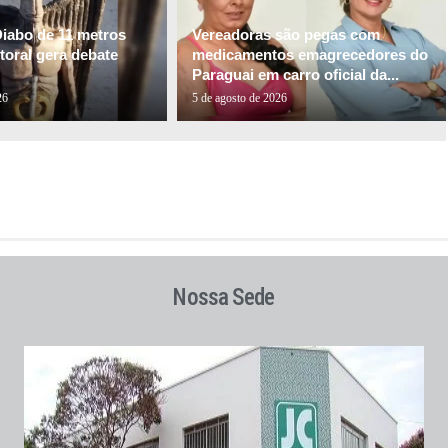
Diabo de 11 metros
Vereadoras são pegas com
itoral gera debate
medicamentos emagrecedores do
Paraguai em carro oficial da...
26
5 de agosto de 2026
Nossa Sede