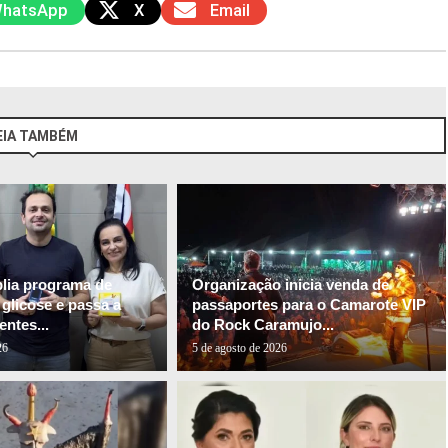
hatsApp
X
Email
EIA TAMBÉM
plia programa de
Organização inicia venda de
glicose e passa a
passaportes para o Camarote VIP
entes...
do Rock Caramujo...
26
5 de agosto de 2026