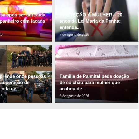
esa após ser agredida
PROTEÇÃO À MULHER – 20
panheiro com facada
anos da Lei Maria da Penha:
entenda...
26
7 de agosto de 2026
l prende onze pessoas
Família de Palmital pede doação
gaoperação de
de colchão para mulher que
nda de...
acabou de...
26
6 de agosto de 2026