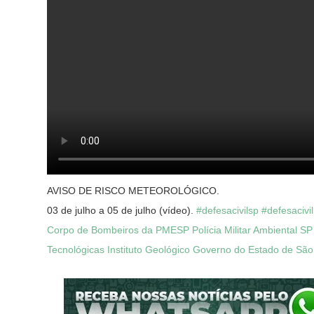
AVISO DE RISCO METEOROLÓGICO.
03 de julho a 05 de julho (vídeo).
#
defesacivilsp
#
defesacivi
Corpo de Bombeiros da PMESP
Polícia Militar Ambiental SP
Tecnológicas
Instituto Geológico
Governo do Estado de São