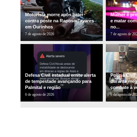
Motorista morre após bater
Mulher é pr
contra poste na Raposo Tavares
e matar com
em Ourinhos
no...
7 de agosto de 2026
7 de agosto de 20
Defesa Civil estadual emite alerta
Polícia Civi
de tempestade avançando para
durante me
Palmital e região
combate à ve
6 de agosto de 2026
6 de agosto de 20