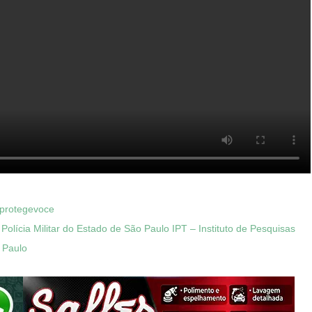
lprotegevoce
Polícia Militar do Estado de São Paulo
IPT – Instituto de Pesquisas
 Paulo