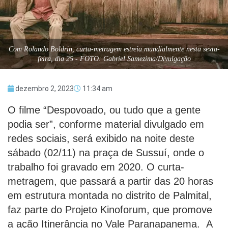
Com Rolando Boldrin, curta-metragem estreia mundialmente nesta sexta-
feira, dia 25 - FOTO: Gabriel Samezima/Divulgação
dezembro 2, 2023
11:34 am
O filme “Despovoado, ou tudo que a gente
podia ser”, conforme material divulgado em
redes sociais, será exibido na noite deste
sábado (02/11) na praça de Sussuí, onde o
trabalho foi gravado em 2020. O curta-
metragem, que passará a partir das 20 horas
em estrutura montada no distrito de Palmital,
faz parte do Projeto Kinoforum, que promove
a ação Itinerância no Vale Paranapanema. A