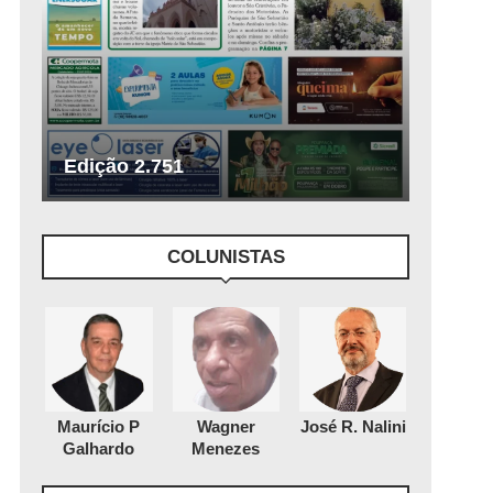
Edição 2.751
COLUNISTAS
Maurício P
Wagner
José R. Nalini
Galhardo
Menezes