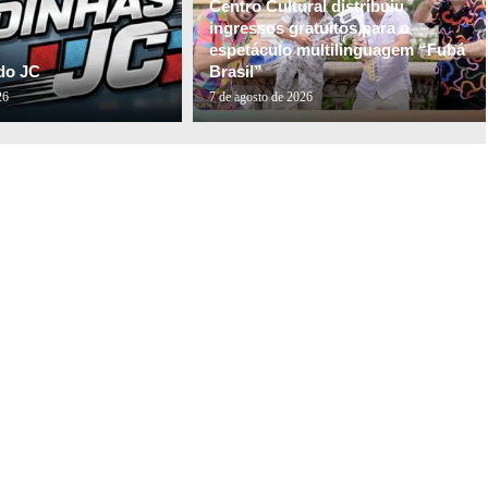
Centro Cultural distribuiu
ingressos gratuitos para o
espetáculo multilinguagem “Fubá
do JC
Brasil”
26
7 de agosto de 2026