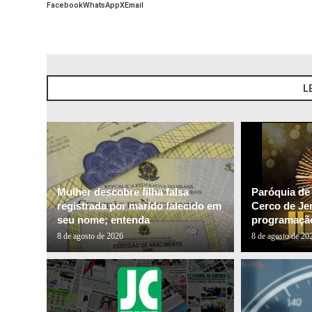
Facebook
WhatsApp
X
Email
L
Mulher descobre filha falsa
Paróquia de
registrada por marido falecido em
Cerco de Je
seu nome; entenda
programação
8 de agosto de 2026
8 de agosto de 20