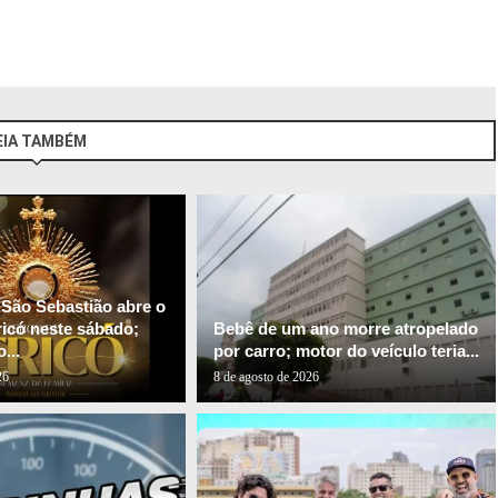
EIA TAMBÉM
 São Sebastião abre o
ricó neste sábado;
Bebê de um ano morre atropelado
...
por carro; motor do veículo teria...
26
8 de agosto de 2026