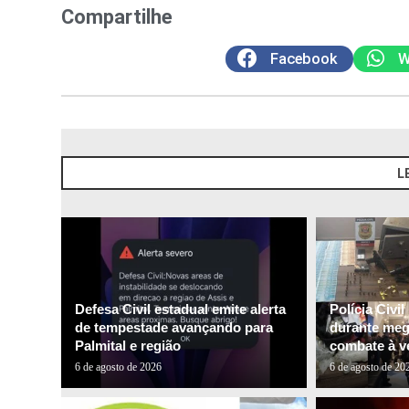
Compartilhe
Facebook
W
L
Defesa Civil estadual emite alerta
Polícia Civi
de tempestade avançando para
durante me
Palmital e região
combate à ve
6 de agosto de 2026
6 de agosto de 20