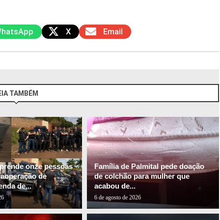
hatsApp
X
Email
EIA TAMBÉM
l prende onze pessoas
Família de Palmital pede doação
gaoperação de
de colchão para mulher que
nda de...
acabou de...
26
6 de agosto de 2026