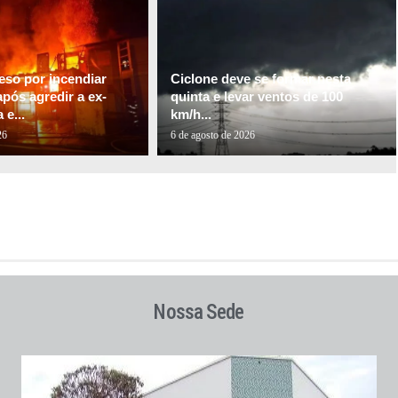
so por incendiar
Ciclone deve se formar nesta
pós agredir a ex-
quinta e levar ventos de 100
e...
km/h...
26
6 de agosto de 2026
Nossa Sede