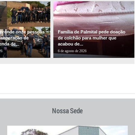
l prende onze pessoas
Família de Palmital pede doação
gaoperação de
de colchão para mulher que
nda de...
acabou de...
26
6 de agosto de 2026
Nossa Sede