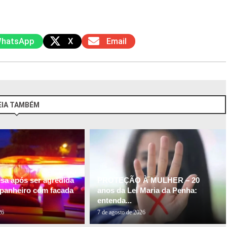
hatsApp
X
Email
EIA TAMBÉM
esa após ser agredida
PROTEÇÃO À MULHER – 20
panheiro com facada
anos da Lei Maria da Penha:
entenda...
26
7 de agosto de 2026