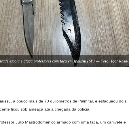
nvade escola e ataca professores com faca em Ipaussu (SP) — Foto: Igor Ros
ussu, a pouco mais de 70 quilômetros de Palmital, e esfaqueou dois
ocente ficou sob ameaça até a chegada da polícia.
Professor Júlio Mastrodomênico armado com uma faca, um canivete e