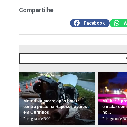
Compartilhe
Facebook
W
L
Motorista morre após bater
Mulher é pr
contra poste na Raposo Tavares
e matar com
em Ourinhos
no...
7 de agosto de 2026
7 de agosto de 20