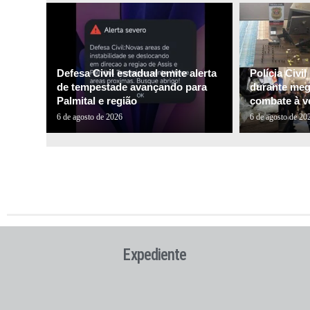
Defesa Civil estadual emite alerta
Polícia Civi
de tempestade avançando para
durante me
Palmital e região
combate à ve
6 de agosto de 2026
6 de agosto de 20
Expediente