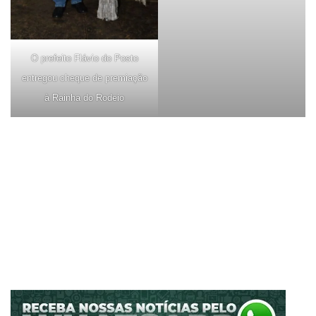
O prefeito Flávio do Posto
entregou cheque de premiação
à Rainha do Rodeio