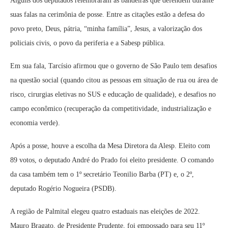
Alguns dos deputados relembraram as bandeiras que defendem durante
suas falas na cerimônia de posse. Entre as citações estão a defesa do
povo preto, Deus, pátria, “minha família”, Jesus, a valorização dos
policiais civis, o povo da periferia e a Sabesp pública.
Em sua fala, Tarcísio afirmou que o governo de São Paulo tem desafios
na questão social (quando citou as pessoas em situação de rua ou área de
risco, cirurgias eletivas no SUS e educação de qualidade), e desafios no
campo econômico (recuperação da competitividade, industrialização e
economia verde).
Após a posse, houve a escolha da Mesa Diretora da Alesp. Eleito com
89 votos, o deputado André do Prado foi eleito presidente. O comando
da casa também tem o 1º secretário Teonilio Barba (PT) e, o 2º,
deputado Rogério Nogueira (PSDB).
A região de Palmital elegeu quatro estaduais nas eleições de 2022.
Mauro Bragato, de Presidente Prudente, foi empossado para seu 11º