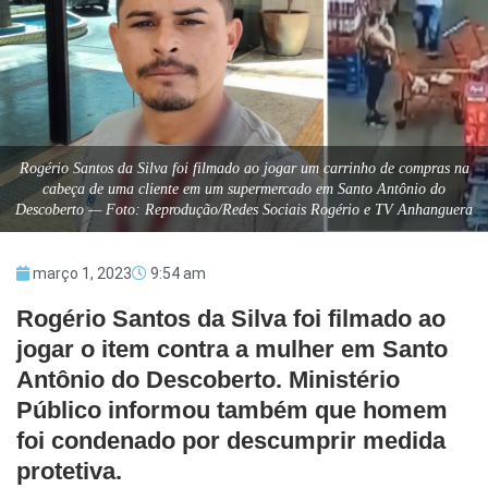
Rogério Santos da Silva foi filmado ao jogar um carrinho de compras na
cabeça de uma cliente em um supermercado em Santo Antônio do
Descoberto — Foto: Reprodução/Redes Sociais Rogério e TV Anhanguera
março 1, 2023
9:54 am
Rogério Santos da Silva foi filmado ao
jogar o item contra a mulher em Santo
Antônio do Descoberto. Ministério
Público informou também que homem
foi condenado por descumprir medida
protetiva.