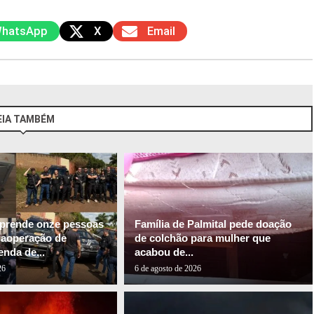
hatsApp
X
Email
EIA TAMBÉM
l prende onze pessoas
Família de Palmital pede doação
gaoperação de
de colchão para mulher que
nda de...
acabou de...
26
6 de agosto de 2026