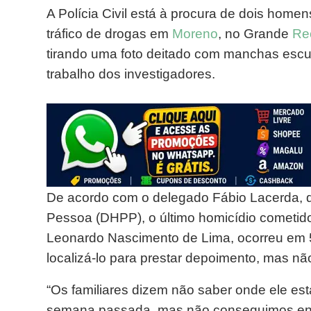
A Polícia Civil está à procura de dois home
tráfico de drogas em
Moreno
, no Grande
Re
tirando uma foto deitado com manchas escur
trabalho dos investigadores.
De acordo com o delegado Fábio Lacerda, d
Pessoa (DHPP), o último homicídio cometid
Leonardo Nascimento de Lima, ocorreu em 5
localizá-lo para prestar depoimento, mas n
“Os familiares dizem não saber onde ele e
semana passada, mas não conseguimos enco