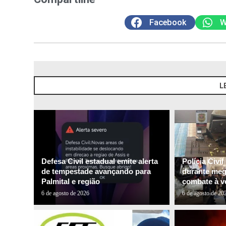
Facebook
W
L
Defesa Civil estadual emite alerta
Polícia Civi
de tempestade avançando para
durante me
Palmital e região
combate à ve
6 de agosto de 2026
6 de agosto de 20