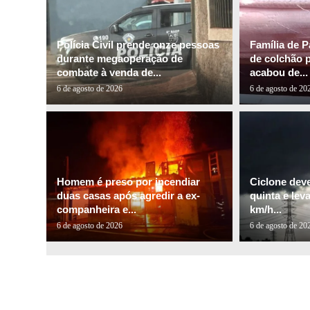
Polícia Civil prende onze pessoas
Família de P
durante megaoperação de
de colchão 
combate à venda de...
acabou de...
6 de agosto de 2026
6 de agosto de 20
Homem é preso por incendiar
Ciclone dev
duas casas após agredir a ex-
quinta e lev
companheira e...
km/h...
6 de agosto de 2026
6 de agosto de 20