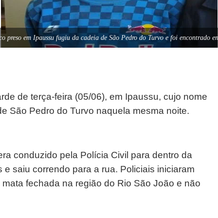
co preso em Ipaussu fugiu da cadeia de São Pedro do Turvo e foi encontrado 
rde de terça-feira (05/06), em Ipaussu, cujo nome
a de São Pedro do Turvo naquela mesma noite.
a conduzido pela Polícia Civil para dentro da
e saiu correndo para a rua. Policiais iniciaram
 mata fechada na região do Rio São João e não