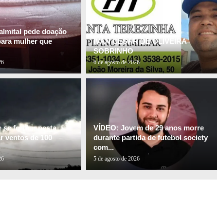
almital pede doação
para mulher que
IVAN CESAR DE OLIVEIRA
SOBRINHO
26
6 de agosto de 2026
e se formar nesta
VÍDEO: Jovem de 29 anos morre
ar ventos de 100
durante partida de futebol society
com...
26
5 de agosto de 2026