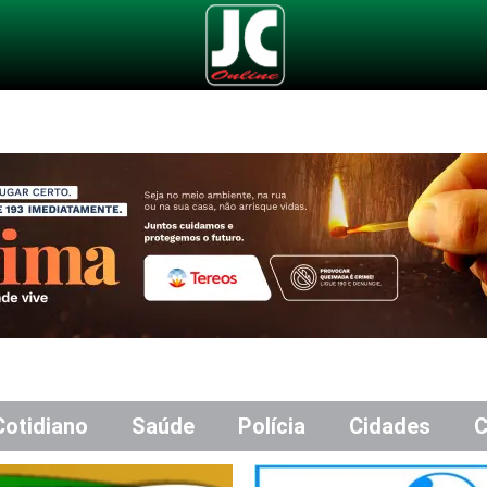
Cotidiano
Saúde
Polícia
Cidades
C