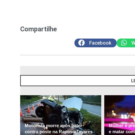
Compartilhe
Facebook
W
L
Motorista morre após bater
Mulher é pr
contra poste na Raposo Tavares
e matar com