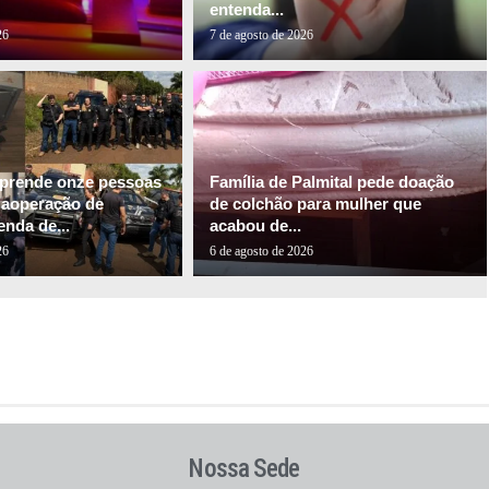
entenda...
26
7 de agosto de 2026
l prende onze pessoas
Família de Palmital pede doação
gaoperação de
de colchão para mulher que
nda de...
acabou de...
26
6 de agosto de 2026
Nossa Sede