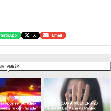
hatsApp
X
Email
EIA TAMBÉM
esa após ser agredida
PROTEÇÃO À MULHER – 20
panheiro com facada
anos da Lei Maria da Penha: