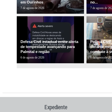
em Ourinhos
no...
7 de agosto de 2026
7 de agosto de 20
Defesa Civil estadual emite alerta
Polícia Civi
de tempestade avançando para
durante me
Palmital e região
combate à ve
6 de agosto de 2026
6 de agosto de 20
Expediente