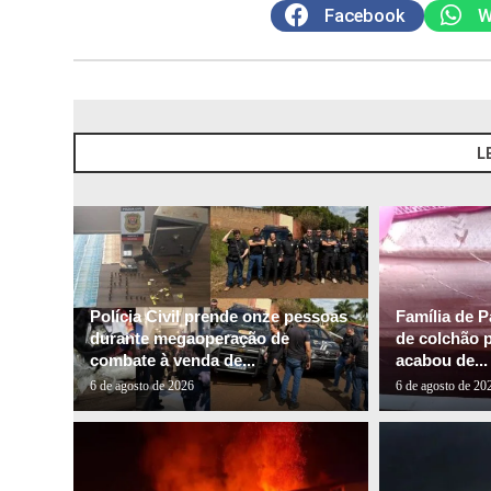
Facebook
W
L
Polícia Civil prende onze pessoas
Família de P
durante megaoperação de
de colchão 
combate à venda de...
acabou de...
6 de agosto de 2026
6 de agosto de 20