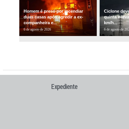
Homem é preso por incendiar
Ciclone dev
duas casas após agredir a ex-
quinta e lev
companheira e...
km/h...
6 de agosto de 2026
6 de agosto de 20
Expediente