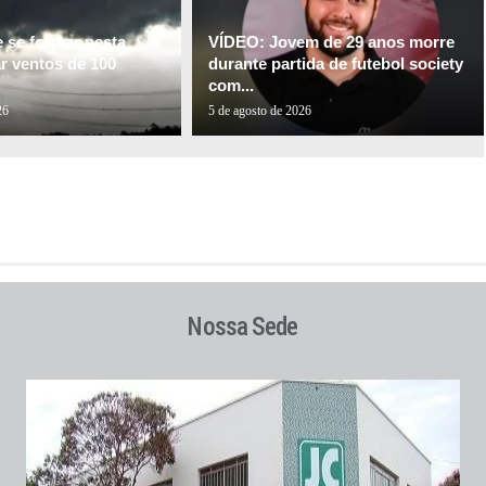
e se formar nesta
VÍDEO: Jovem de 29 anos morre
ar ventos de 100
durante partida de futebol society
com...
26
5 de agosto de 2026
Nossa Sede