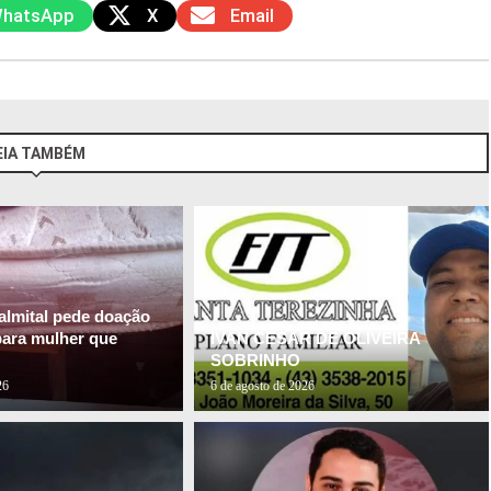
hatsApp
X
Email
EIA TAMBÉM
almital pede doação
para mulher que
IVAN CESAR DE OLIVEIRA
SOBRINHO
26
6 de agosto de 2026