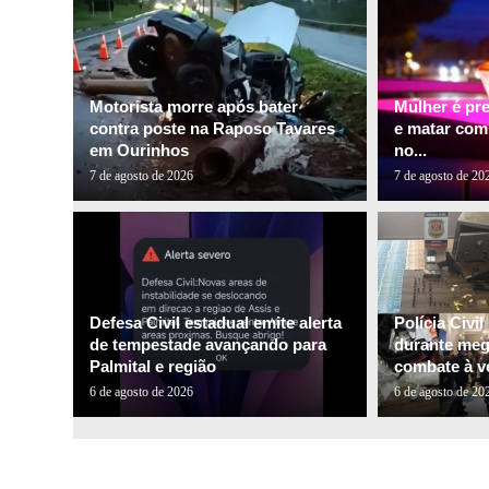
Motorista morre após bater
Mulher é pr
contra poste na Raposo Tavares
e matar com
em Ourinhos
no...
7 de agosto de 2026
7 de agosto de 20
Defesa Civil estadual emite alerta
Polícia Civi
de tempestade avançando para
durante me
Palmital e região
combate à ve
6 de agosto de 2026
6 de agosto de 20