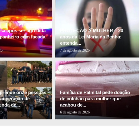
esa após ser agredida
PROTEÇÃO À MULHER – 20
panheiro com facada
anos da Lei Maria da Penha:
entenda...
26
7 de agosto de 2026
l prende onze pessoas
Família de Palmital pede doação
gaoperação de
de colchão para mulher que
nda de...
acabou de...
26
6 de agosto de 2026